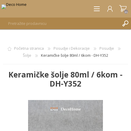
(0)
REGISTRUJTE SE
Početna stranica
Posudje i Dekoracije
Posudje
Šolje
Keramičke šolje 80ml / 6kom - DH-Y352
PRIJAVA
Keramičke šolje 80ml / 6kom -
DH-Y352