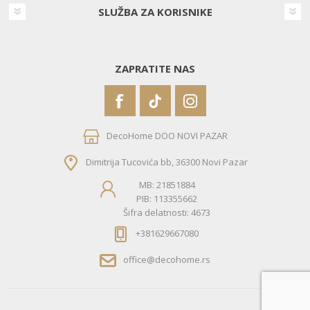
SLUŽBA ZA KORISNIKE
ZAPRATITE NAS
DecoHome DOO NOVI PAZAR
Dimitrija Tucovića bb, 36300 Novi Pazar
MB: 21851884
PIB: 113355662
Šifra delatnosti: 4673
+381629667080
office@decohome.rs