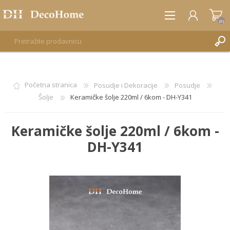
(0)
REGISTRUJTE SE
Početna stranica
Posudje i Dekoracije
Posudje
Šolje
Keramičke šolje 220ml / 6kom - DH-Y341
PRIJAVA
Keramičke šolje 220ml / 6kom -
DH-Y341