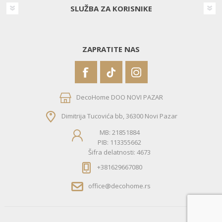
SLUŽBA ZA KORISNIKE
ZAPRATITE NAS
DecoHome DOO NOVI PAZAR
Dimitrija Tucovića bb, 36300 Novi Pazar
MB: 21851884
PIB: 113355662
Šifra delatnosti: 4673
+381629667080
office@decohome.rs