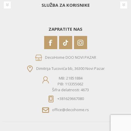
SLUŽBA ZA KORISNIKE
ZAPRATITE NAS
DecoHome DOO NOVI PAZAR
Dimitrija Tucovića bb, 36300 Novi Pazar
MB: 21851884
PIB: 113355662
Šifra delatnosti: 4673
+381629667080
office@decohome.rs