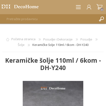
(0)
REGISTRUJTE SE
Početna stranica
Posudje i Dekoracije
Posudje
Šolje
Keramičke šolje 110ml / 6kom - DH-Y240
PRIJAVA
Keramičke šolje 110ml / 6kom -
DH-Y240