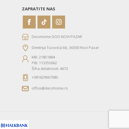
ZAPRATITE NAS
DecoHome DOO NOVI PAZAR
Dimitrija Tucovića bb, 36300 Novi Pazar
MB: 21851884
PIB: 113355662
Šifra delatnosti: 4673
+381629667080
office@decohome.rs