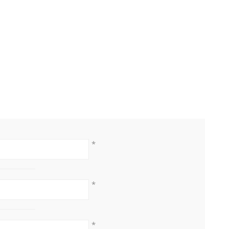
*
*
*