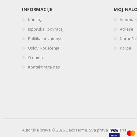
INFORMACIJE
MOJ NAL
Katalog
Informac
Isporuka i povraćaj
Adrese
Politika privatnosti
Narudžb
Uslovi korišćenja
Korpa
O nama
Kontaktirajte nas
Autorska prava © 2026 Deco Home. Sva prava zadržana.