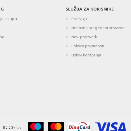
OG
SLUŽBA ZA KORISNIKE
ije o kupcu
Pretraga
Nedavno pregledani proizvodi
ine
Novi proizvodi
Politika privatnosti
Uslovi korišćenja