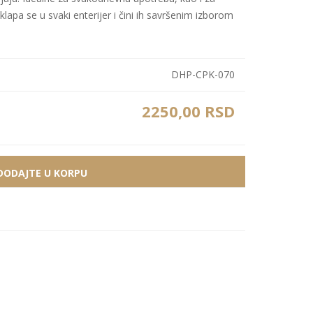
lapa se u svaki enterijer i čini ih savršenim izborom
Bele MDF lajsne
Carbon paneli
Zidne Slike
Bele PS lajsne
PS paneli
Zidne Kompozicije
Prikazi sve
Prikazi sve
DHP-CPK-070
Zidna Ogledala
2250,00 RSD
DODAJTE U KORPU