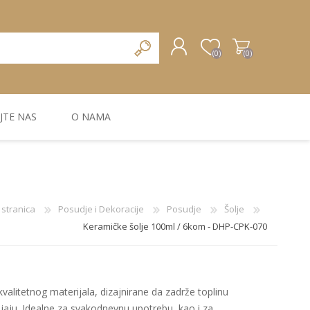
(0)
(0)
JTE NAS
O NAMA
REGISTRUJTE SE
PRIJAVA
ZIDNA DEKORACIJA
ZIDNE LAJSNE
ZIDNI PANELI
stranica
Posudje i Dekoracije
Posudje
Šolje
Keramičke šolje 100ml / 6kom - DHP-CPK-070
kvalitetnog materijala, dizajnirane da zadrže toplinu
jaju. Idealne za svakodnevnu upotrebu, kao i za