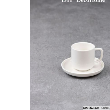
Ogledalo panel
Čaše
Biljke
Akustični paneli
Šolje
Saksije
Tanjiri
Set za ručavanje
VEŠTAČKO
TAPETE
ZELENILO
Šerpe i Tiganji
Bokali i Tegle
Činije
Escajg i Noževi
Prikazi sve
P
B
P