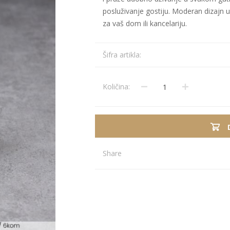
posluživanje gostiju. Moderan dizajn uk
za vaš dom ili kancelariju.
Stolnjaci
Vaze
Podmetači
Ukrasi
Šifra artikla:
Ostalo
Stolovi
Ostalo
POSUDJE I
PANELI ZA
DEKORACIJE
SPOLJAŠNJU
Količina:
UPOTRBU
Share
osudje
iljke i Saksije
rikazi sve