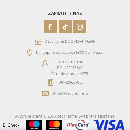
ZAPRATITE NAS
DecoHome DOO NOVI PAZAR
Dimitrija Tucovića bb, 36300 Novi Pazar
MB: 21851884
PIB: 113355662
Šifra delatnosti: 4673
+381629667080
office@decohome.rs
Autorska prava © 2026 Deco Home. Sva prava zadržana.