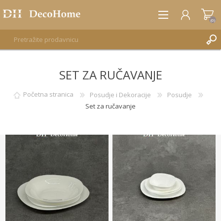
(0)
SET ZA RUČAVANJE
REGISTRUJTE SE
PRIJAVA
Početna stranica
Posudje i Dekoracije
Posudje
Set za ručavanje