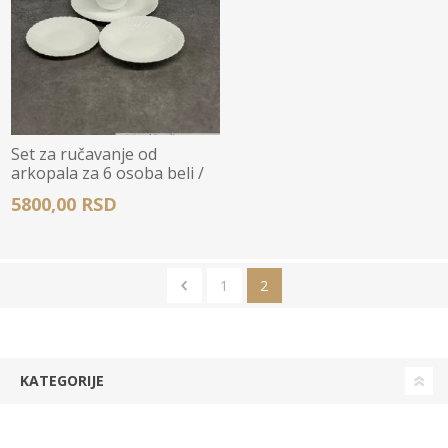
Set za ručavanje od
arkopala za 6 osoba beli /
24kom - DHP-LXP24W
5800,00 RSD
1
2
KATEGORIJE