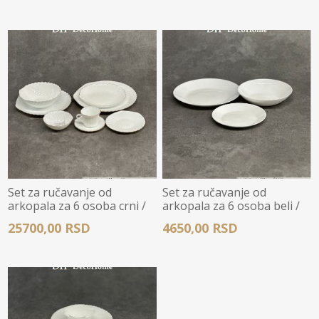
Set za ručavanje od
Set za ručavanje od
arkopala za 6 osoba crni /
arkopala za 6 osoba beli /
40kom - DHP-BK40G
18kom - DHP-LML18W
25700,00 RSD
4650,00 RSD