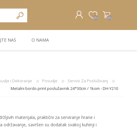
(0)
(0)
JTE NAS
O NAMA
REGISTRUJTE SE
PRIJAVA
ZIDNA DEKORACIJA
ZIDNE LAJSNE
ZIDNI PANELI
udje i Dekoracije
Posudje
Servisi Za Posluživanj
Metalni bordo print poslužavnik 24*30cm / 1kom - DH-Y210
držljivih materijala, praktični za serviranje hrane i
a održavanje, savršen su dodatak svakoj kuhinji i
Bele MDF lajsne
Carbon paneli