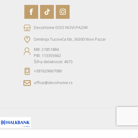
DecoHome DOO NOVI PAZAR
Dimitrija Tucovića bb, 36300 Novi Pazar
MB: 21851884
PIB: 113355662
Šifra delatnosti: 4673
+381629667080
office@decohome.rs