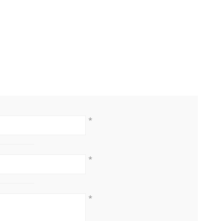
*
*
*