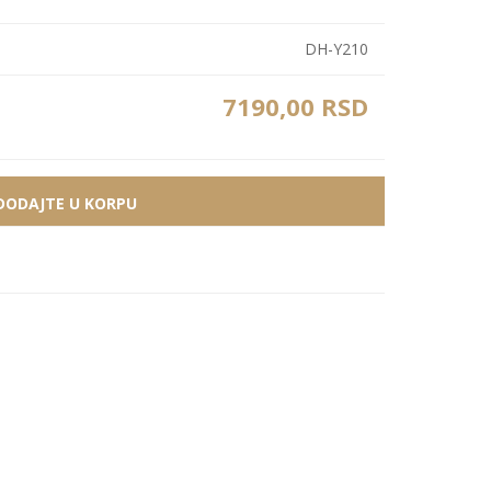
Zidne Slike
Bele PS lajsne
PS paneli
DH-Y210
Zidne Kompozicije
Prikazi sve
Prikazi sve
Zidna Ogledala
7190,00 RSD
DODAJTE U KORPU