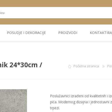
POSUDJE I DEKORACIJE
PROIZVODI
KONTAKTIRA
OSTALI
TEKSTIL
PLIŠ. PANELI
KUĆNA DEKORACIJA
PU PANELI
PROIZVODI
nik 24*30cm /
Početna stranica
Pos
Poslužavnici izrađeni od kvalitetnih i iz
pića. Modernog dizajna i jednostavni z
trpezi.