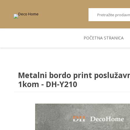
POČETNA STRANICA
AKUSTIČNI ZIDNI
POSUDJE
FLEKS. PANELI
BILJKE I SAKSIJE
PANELI
Metalni bordo print poslužav
1kom - DH-Y210