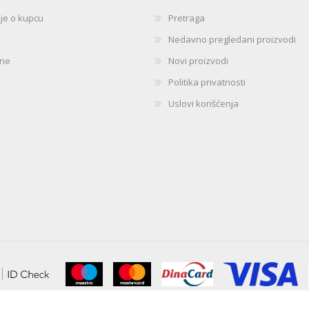
ije o kupcu
Pretraga
Nedavno pregledani proizvodi
ine
Novi proizvodi
Politika privatnosti
Uslovi korišćenja