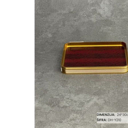
Ogledalo panel
Čaše
Biljke
Akustični paneli
Šolje
Saksije
Tanjiri
Set za ručavanje
VEŠTAČKO
TAPETE
ZELENILO
Šerpe i Tiganji
Bokali i Tegle
Činije
Escajg i Noževi
Prikazi sve
P
B
P