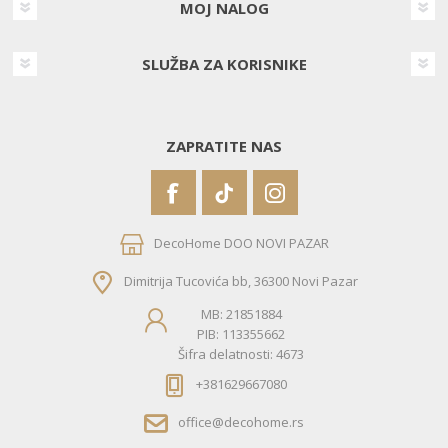
MOJ NALOG
SLUŽBA ZA KORISNIKE
ZAPRATITE NAS
DecoHome DOO NOVI PAZAR
Dimitrija Tucovića bb, 36300 Novi Pazar
MB: 21851884
PIB: 113355662
Šifra delatnosti: 4673
+381629667080
office@decohome.rs