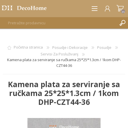
(0)
REGISTRUJTE SE
Početna stranica
Posudje i Dekoracije
Posudje
Servisi Za Posluživanj
PRIJAVA
Kamena plata za serviranje sa ručkama 25*25*1.3cm / 1kom DHP-
CZT44-36
Kamena plata za serviranje sa
ručkama 25*25*1.3cm / 1kom
DHP-CZT44-36