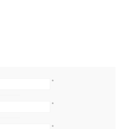
*
*
*