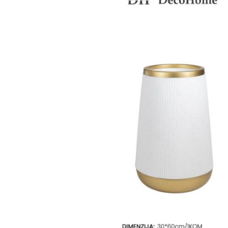
Ogledalo panel
Čaše
Biljke
Akustični paneli
Šolje
Saksije
Tanjiri
Set za ručavanje
VEŠTAČKO
TAPETE
ZELENILO
Šerpe i Tiganji
Bokali i Tegle
Činije
Escajg i Noževi
Prikazi sve
P
B
P