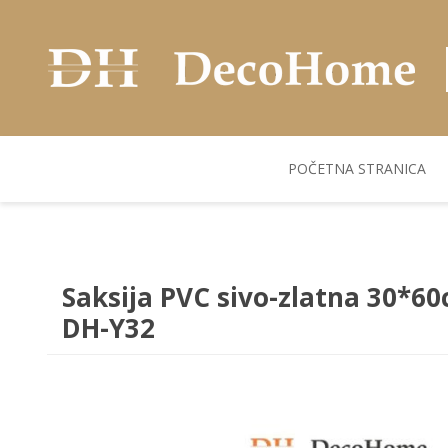
POČETNA STRANICA
AKUSTIČNI ZIDNI
POSUDJE
FLEKS. PANELI
BILJKE I SAKSIJE
PANELI
Saksija PVC sivo-zlatna 30*60
DH-Y32