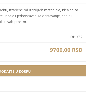
Bele MDF lajsne
Carbon paneli
rebu, izrađene od izdržljivih materijala, idealne za
Zidne Slike
Bele PS lajsne
PS paneli
e uticaje i jednostavne za održavanje, spajaju
Zidne Kompozicije
Prikazi sve
Prikazi sve
il u svaki prostor.
Zidna Ogledala
DH-Y32
9700,00 RSD
DODAJTE U KORPU