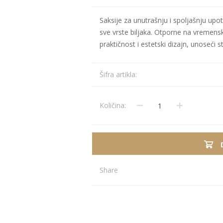
Saksije za unutrašnju i spoljašnju upot
Stolnjaci
Vaze
sve vrste biljaka. Otporne na vremensk
Podmetači
Ukrasi
praktičnost i estetski dizajn, unoseći st
Ostalo
Stolovi
Ostalo
POSUDJE I
PANELI ZA
Šifra artikla:
DEKORACIJE
SPOLJAŠNJU
UPOTRBU
Količina:
Share
osudje
iljke i Saksije
rikazi sve