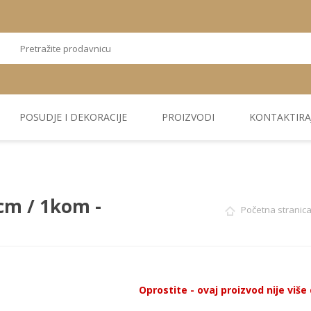
POSUDJE I DEKORACIJE
PROIZVODI
KONTAKTIRA
OSTALI
TEKSTIL
PLIŠ. PANELI
KUĆNA DEKORACIJA
PU PANELI
PROIZVODI
cm / 1kom -
Početna stranic
Oprostite - ovaj proizvod nije viš