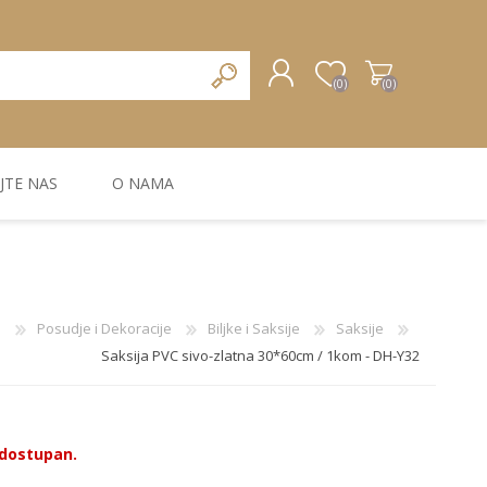
(0)
(0)
JTE NAS
O NAMA
REGISTRUJTE SE
PRIJAVA
ZIDNA DEKORACIJA
ZIDNE LAJSNE
ZIDNI PANELI
a
Posudje i Dekoracije
Biljke i Saksije
Saksije
Saksija PVC sivo-zlatna 30*60cm / 1kom - DH-Y32
e dostupan.