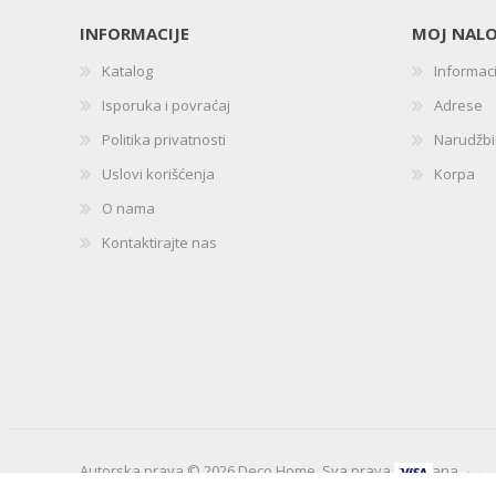
INFORMACIJE
MOJ NAL
Katalog
Informac
Isporuka i povraćaj
Adrese
Politika privatnosti
Narudžb
Uslovi korišćenja
Korpa
O nama
Kontaktirajte nas
Autorska prava © 2026 Deco Home. Sva prava zadržana.