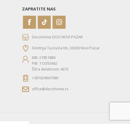
ZAPRATITE NAS
DecoHome DOO NOVI PAZAR
Dimitrija Tucovića bb, 36300 Novi Pazar
MB: 21851884
PIB: 113355662
Šifra delatnosti: 4673
+381629667080
office@decohome.rs