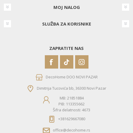
MOJ NALOG
SLUŽBA ZA KORISNIKE
ZAPRATITE NAS
DecoHome DOO NOVI PAZAR
Dimitrija Tucovića bb, 36300 Novi Pazar
MB: 21851884
PIB: 113355662
Šifra delatnosti: 4673
+381629667080
office@decohome.rs