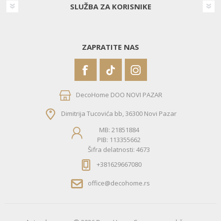
SLUŽBA ZA KORISNIKE
ZAPRATITE NAS
DecoHome DOO NOVI PAZAR
Dimitrija Tucovića bb, 36300 Novi Pazar
MB: 21851884
PIB: 113355662
Šifra delatnosti: 4673
+381629667080
office@decohome.rs