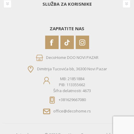
SLUŽBA ZA KORISNIKE
ZAPRATITE NAS
DecoHome DOO NOVI PAZAR
Dimitrija Tucovića bb, 36300 Novi Pazar
MB: 21851884
PIB: 113355662
Šifra delatnosti: 4673
+381629667080
office@decohome.rs