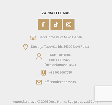
ZAPRATITE NAS
DecoHome DOO NOVI PAZAR
Dimitrija Tucovića bb, 36300 Novi Pazar
MB: 21851884
PIB: 113355662
Šifra delatnosti: 4673
+381629667080
office@decohome.rs
Autorska prava © 2026 Deco Home. Sva prava zadržana.