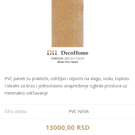
PVC paneli su praktični, izdržljivi i otporni na vlagu, vodu, toplotu
I idealni za brzo i jednostavno unapređenje izgleda prostora uz
minimalno održavanje.
Šifra artikla:
PVC-NEVA
13000,00 RSD