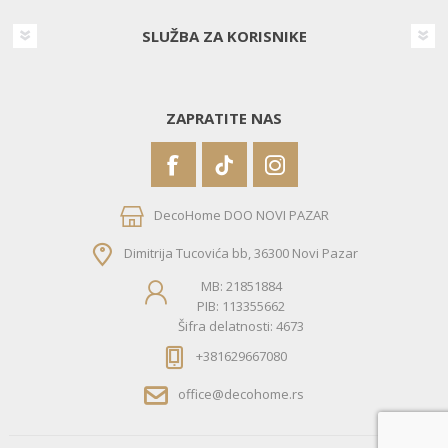
SLUŽBA ZA KORISNIKE
ZAPRATITE NAS
DecoHome DOO NOVI PAZAR
Dimitrija Tucovića bb, 36300 Novi Pazar
MB: 21851884
PIB: 113355662
Šifra delatnosti: 4673
+381629667080
office@decohome.rs