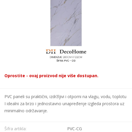
Oprostite - ovaj proizvod nije više dostupan.
PVC paneli su praktični, izdržljivi i otporni na vlagu, vodu, toplotu
I idealni za brzo i jednostavno unapređenje izgleda prostora uz
minimalno održavanje.
Šifra artikla:
PVC-CG