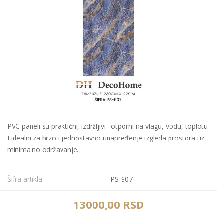
PVC paneli su praktični, izdržljivi i otporni na vlagu, vodu, toplotu
I idealni za brzo i jednostavno unapređenje izgleda prostora uz
minimalno održavanje.
Šifra artikla:
PS-907
13000,00 RSD