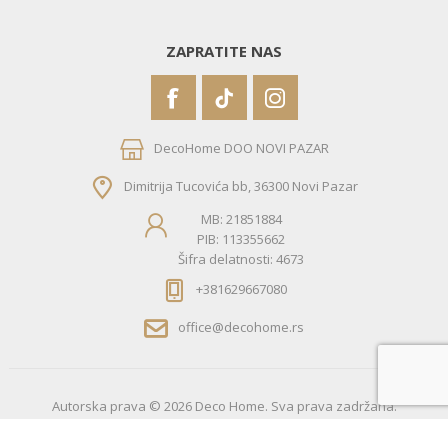
ZAPRATITE NAS
DecoHome DOO NOVI PAZAR
Dimitrija Tucovića bb, 36300 Novi Pazar
MB: 21851884
PIB: 113355662
Šifra delatnosti: 4673
+381629667080
office@decohome.rs
Autorska prava © 2026 Deco Home. Sva prava zadržana.