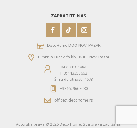
ZAPRATITE NAS
DecoHome DOO NOVI PAZAR
Dimitrija Tucovića bb, 36300 Novi Pazar
MB: 21851884
PIB: 113355662
Šifra delatnosti: 4673
+381629667080
office@decohome.rs
Autorska prava © 2026 Deco Home. Sva prava zadržana.