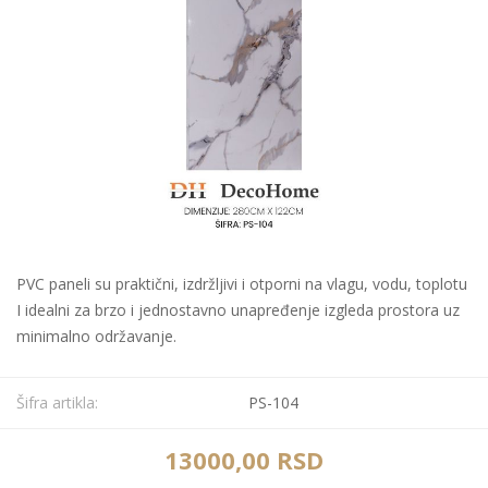
PVC paneli su praktični, izdržljivi i otporni na vlagu, vodu, toplotu
I idealni za brzo i jednostavno unapređenje izgleda prostora uz
minimalno održavanje.
Šifra artikla:
PS-104
13000,00 RSD