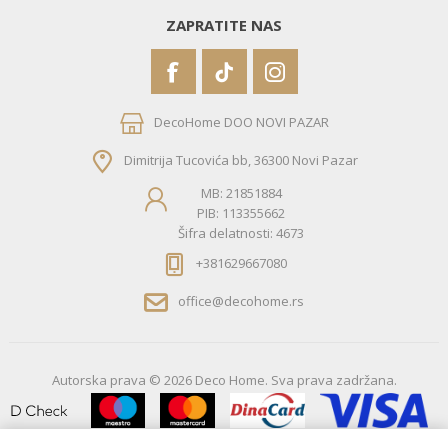
ZAPRATITE NAS
DecoHome DOO NOVI PAZAR
Dimitrija Tucovića bb, 36300 Novi Pazar
MB: 21851884
PIB: 113355662
Šifra delatnosti: 4673
+381629667080
office@decohome.rs
Autorska prava © 2026 Deco Home. Sva prava zadržana.