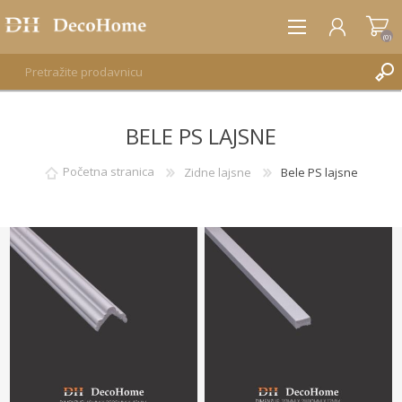
(0)
BELE PS LAJSNE
REGISTRUJTE SE
PRIJAVA
Početna stranica
Zidne lajsne
Bele PS lajsne