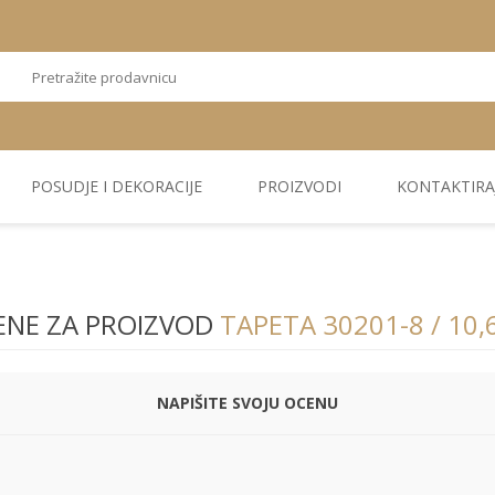
POSUDJE I DEKORACIJE
PROIZVODI
KONTAKTIRA
OSTALI
TEKSTIL
PLIŠ. PANELI
KUĆNA DEKORACIJA
PU PANELI
PROIZVODI
ENE ZA PROIZVOD
TAPETA 30201-8 / 10
NAPIŠITE SVOJU OCENU