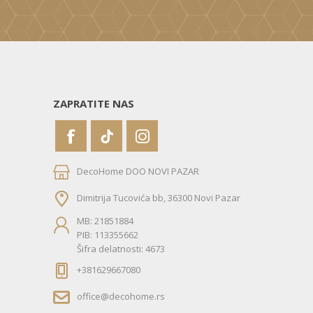
ZAPRATITE NAS
DecoHome DOO NOVI PAZAR
Dimitrija Tucovića bb, 36300 Novi Pazar
MB: 21851884
PIB: 113355662
Šifra delatnosti: 4673
+381629667080
office@decohome.rs