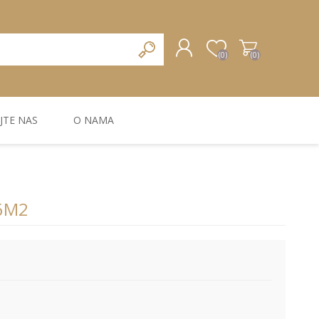
(0)
(0)
JTE NAS
O NAMA
REGISTRUJTE SE
PRIJAVA
ZIDNA DEKORACIJA
ZIDNE LAJSNE
ZIDNI PANELI
,6M2