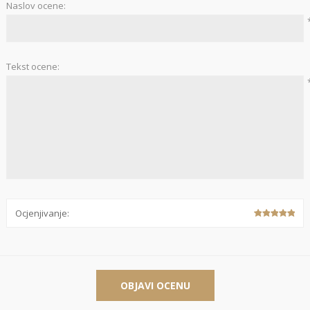
Naslov ocene:
Stolnjaci
Vaze
Podmetači
Ukrasi
Tekst ocene:
Ostalo
Stolovi
Ostalo
POSUDJE I
PANELI ZA
DEKORACIJE
SPOLJAŠNJU
UPOTRBU
Ocjenjivanje:
osudje
iljke i Saksije
OBJAVI OCENU
rikazi sve