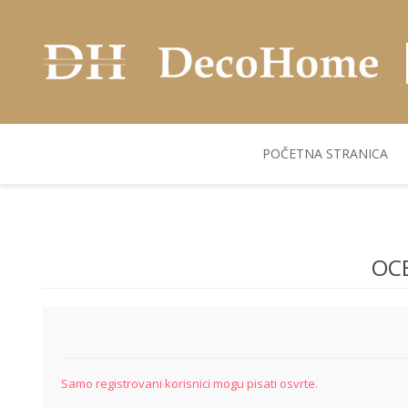
POČETNA STRANICA
AKUSTIČNI ZIDNI
POSUDJE
FLEKS. PANELI
BILJKE I SAKSIJE
PANELI
OC
Samo registrovani korisnici mogu pisati osvrte.