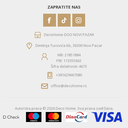
ZAPRATITE NAS
DecoHome DOO NOVI PAZAR
Dimitrija Tucovića bb, 36300 Novi Pazar
MB: 21851884
PIB: 113355662
Šifra delatnosti: 4673
+381629667080
office@decohome.rs
Autorska prava © 2026 Deco Home. Sva prava zadržana.