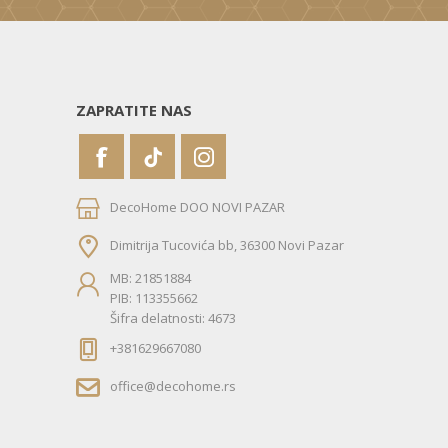
ZAPRATITE NAS
DecoHome DOO NOVI PAZAR
Dimitrija Tucovića bb, 36300 Novi Pazar
MB: 21851884
PIB: 113355662
Šifra delatnosti: 4673
+381629667080
office@decohome.rs