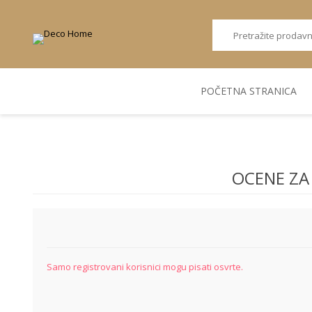
POČETNA STRANICA
AKUSTIČNI ZIDNI
POSUDJE
FLEKS. PANELI
BILJKE I SAKSIJE
PANELI
OCENE ZA
Samo registrovani korisnici mogu pisati osvrte.