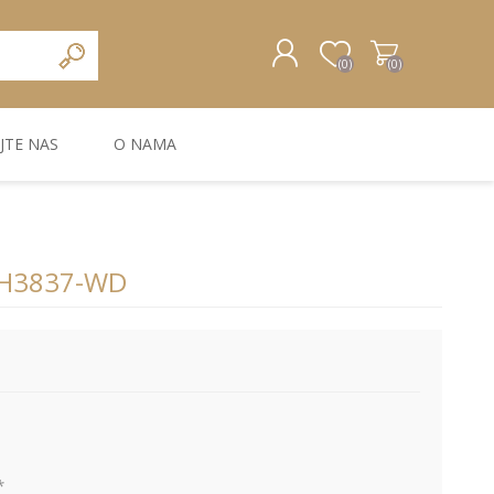
(0)
(0)
JTE NAS
O NAMA
REGISTRUJTE SE
PRIJAVA
ZIDNA DEKORACIJA
ZIDNE LAJSNE
ZIDNI PANELI
DH3837-WD
Bele MDF lajsne
Carbon paneli
*