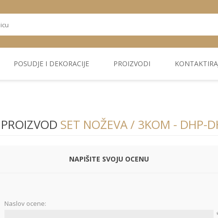
POSUDJE I DEKORACIJE
PROIZVODI
KONTAKTIRA
OSTALI
TEKSTIL
PLIŠ. PANELI
KUĆNA DEKORACIJA
PU PANELI
PROIZVODI
 PROIZVOD
SET NOŽEVA / 3KOM - DHP-
NAPIŠITE SVOJU OCENU
Naslov ocene: