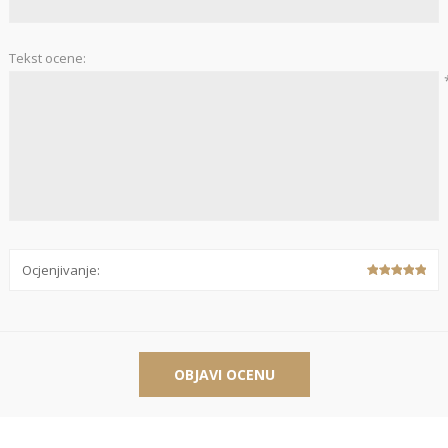
Stolnjaci
Vaze
Podmetači
Ukrasi
Tekst ocene:
Ostalo
Stolovi
Ostalo
POSUDJE I
PANELI ZA
DEKORACIJE
SPOLJAŠNJU
UPOTRBU
Ocjenjivanje:
osudje
iljke i Saksije
OBJAVI OCENU
rikazi sve