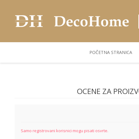
POČETNA STRANICA
AKUSTIČNI ZIDNI
POSUDJE
FLEKS. PANELI
BILJKE I SAKSIJE
PANELI
OCENE ZA PROIZ
Samo registrovani korisnici mogu pisati osvrte.