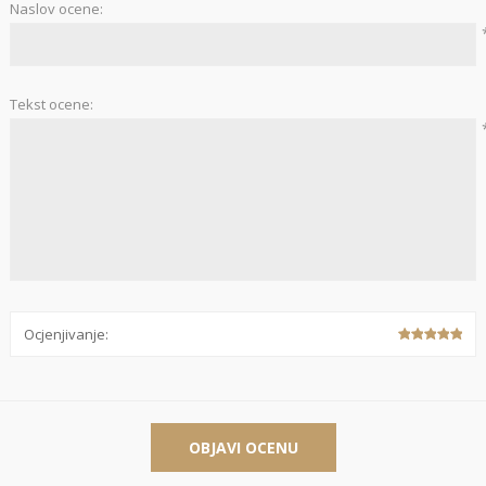
Naslov ocene:
Stolnjaci
Vaze
Podmetači
Ukrasi
Tekst ocene:
Ostalo
Stolovi
Ostalo
POSUDJE I
PANELI ZA
DEKORACIJE
SPOLJAŠNJU
UPOTRBU
Ocjenjivanje:
osudje
iljke i Saksije
OBJAVI OCENU
rikazi sve