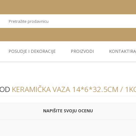
POSUDJE I DEKORACIJE
PROIZVODI
KONTAKTIRA
OSTALI
TEKSTIL
PLIŠ. PANELI
KUĆNA DEKORACIJA
PU PANELI
PROIZVODI
VOD
KERAMIČKA VAZA 14*6*32.5CM / 1K
NAPIŠITE SVOJU OCENU