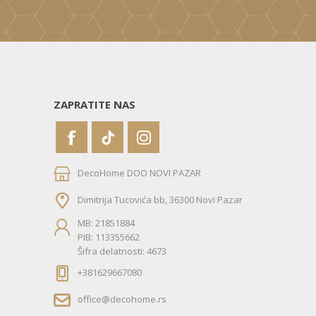
ZAPRATITE NAS
DecoHome DOO NOVI PAZAR
Dimitrija Tucovića bb, 36300 Novi Pazar
MB: 21851884
PIB: 113355662
Šifra delatnosti: 4673
+381629667080
office@decohome.rs