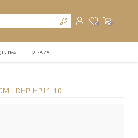
(0)
(0)
JTE NAS
O NAMA
REGISTRUJTE SE
PRIJAVA
ZIDNA DEKORACIJA
ZIDNE LAJSNE
ZIDNI PANELI
OM - DHP-HP11-10