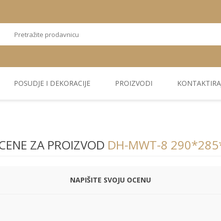
POSUDJE I DEKORACIJE
PROIZVODI
KONTAKTIRA
OSTALI
TEKSTIL
PLIŠ. PANELI
KUĆNA DEKORACIJA
PU PANELI
PROIZVODI
CENE ZA PROIZVOD
DH-MWT-8 290*285
NAPIŠITE SVOJU OCENU