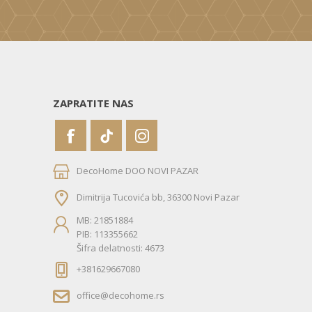
ZAPRATITE NAS
DecoHome DOO NOVI PAZAR
Dimitrija Tucovića bb, 36300 Novi Pazar
MB: 21851884
PIB: 113355662
Šifra delatnosti: 4673
+381629667080
office@decohome.rs