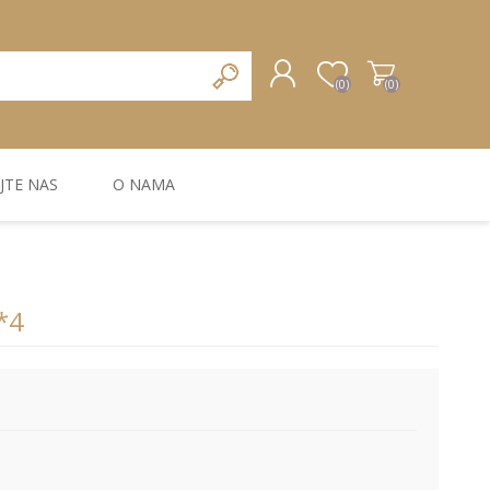
(0)
(0)
JTE NAS
O NAMA
REGISTRUJTE SE
PRIJAVA
ZIDNA DEKORACIJA
ZIDNE LAJSNE
ZIDNI PANELI
*4