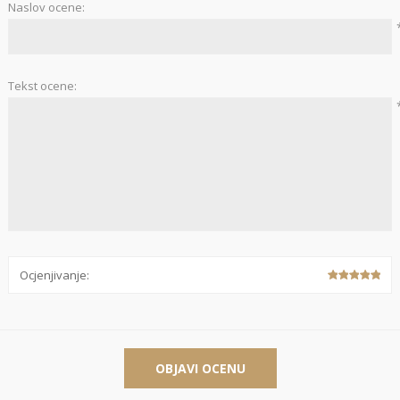
Naslov ocene:
Stolnjaci
Vaze
Podmetači
Ukrasi
Tekst ocene:
Ostalo
Stolovi
Ostalo
POSUDJE I
PANELI ZA
DEKORACIJE
SPOLJAŠNJU
UPOTRBU
Ocjenjivanje:
osudje
iljke i Saksije
OBJAVI OCENU
rikazi sve