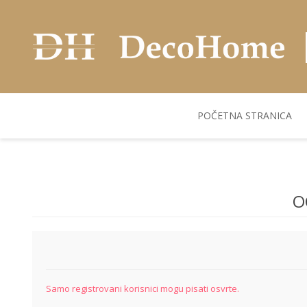
POČETNA STRANICA
AKUSTIČNI ZIDNI
POSUDJE
FLEKS. PANELI
BILJKE I SAKSIJE
PANELI
O
Samo registrovani korisnici mogu pisati osvrte.