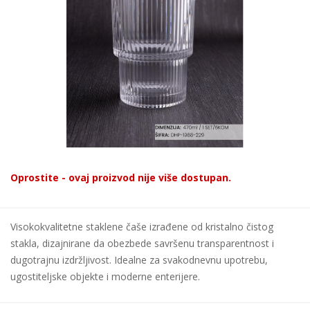
Oprostite - ovaj proizvod nije više dostupan.
Visokokvalitetne staklene čaše izrađene od kristalno čistog
stakla, dizajnirane da obezbede savršenu transparentnost i
dugotrajnu izdržljivost. Idealne za svakodnevnu upotrebu,
ugostiteljske objekte i moderne enterijere.