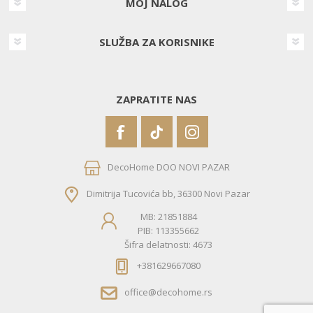
MOJ NALOG
SLUŽBA ZA KORISNIKE
ZAPRATITE NAS
DecoHome DOO NOVI PAZAR
Dimitrija Tucovića bb, 36300 Novi Pazar
MB: 21851884
PIB: 113355662
Šifra delatnosti: 4673
+381629667080
office@decohome.rs