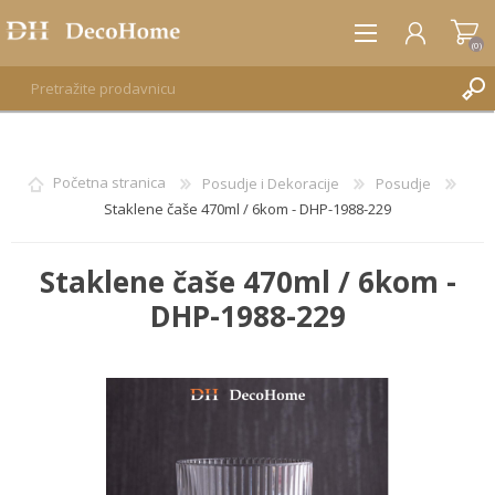
(0)
REGISTRUJTE SE
Početna stranica
Posudje i Dekoracije
Posudje
Staklene čaše 470ml / 6kom - DHP-1988-229
PRIJAVA
Staklene čaše 470ml / 6kom -
DHP-1988-229