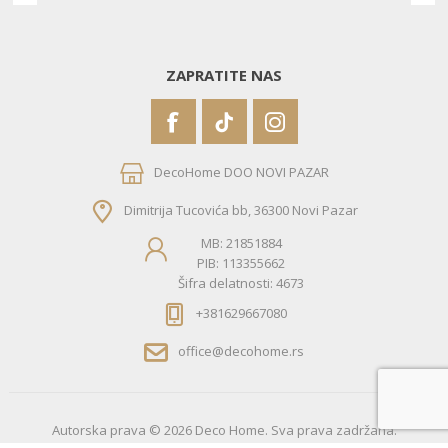
ZAPRATITE NAS
DecoHome DOO NOVI PAZAR
Dimitrija Tucovića bb, 36300 Novi Pazar
MB: 21851884
PIB: 113355662
Šifra delatnosti: 4673
+381629667080
office@decohome.rs
Autorska prava © 2026 Deco Home. Sva prava zadržana.