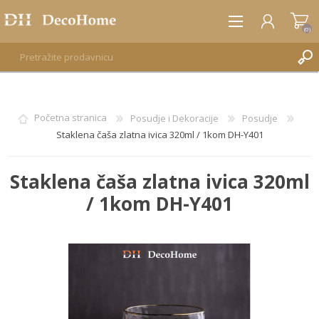
(0)
REGISTRUJTE SE
Početna stranica
Posudje i Dekoracije
Posudje
Staklena čaša zlatna ivica 320ml / 1kom DH-Y401
PRIJAVA
Staklena čaša zlatna ivica 320ml
/ 1kom DH-Y401