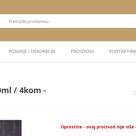
POSUDJE I DEKORACIJE
PROIZVODI
KONTAKTIRA
OSTALI
TEKSTIL
PLIŠ. PANELI
KUĆNA DEKORACIJA
PU PANELI
PROIZVODI
0ml / 4kom -
Oprostite - ovaj proizvod nije viš