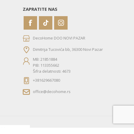
ZAPRATITE NAS
DecoHome DOO NOVI PAZAR
Dimitrija Tucovića bb, 36300 Novi Pazar
MB: 21851884
PIB: 113355662
Šifra delatnosti: 4673
+381629667080
office@decohome.rs