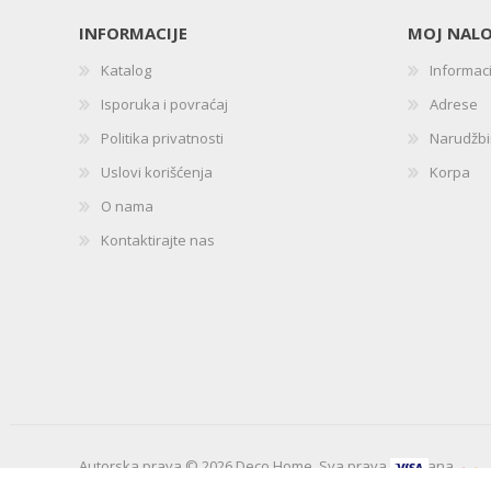
INFORMACIJE
MOJ NAL
Katalog
Informac
Isporuka i povraćaj
Adrese
Politika privatnosti
Narudžb
Uslovi korišćenja
Korpa
O nama
Kontaktirajte nas
Autorska prava © 2026 Deco Home. Sva prava zadržana.