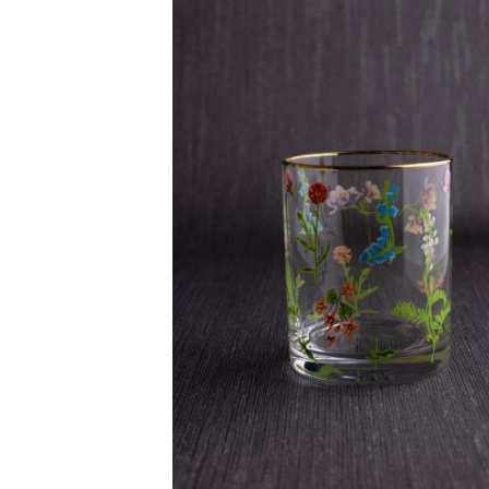
Ogledalo panel
Čaše
Biljke
Akustični paneli
Šolje
Saksije
Tanjiri
Set za ručavanje
VEŠTAČKO
TAPETE
ZELENILO
Šerpe i Tiganji
Bokali i Tegle
Činije
Escajg i Noževi
Prikazi sve
P
B
P