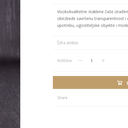
Visokokvalitetne staklene čaše izrađene
Stolnjaci
Vaze
obezbede savršenu transparentnost i d
Podmetači
Ukrasi
upotrebu, ugostiteljske objekte i mode
Ostalo
Stolovi
Ostalo
POSUDJE I
PANELI ZA
Šifra artikla:
DEKORACIJE
SPOLJAŠNJU
UPOTRBU
Količina:
Share
osudje
iljke i Saksije
rikazi sve