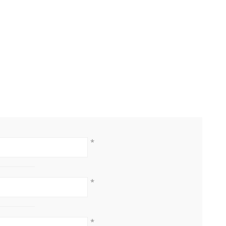
*
*
*