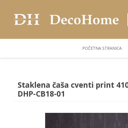
POČETNA STRANICA
AKUSTIČNI ZIDNI
POSUDJE
FLEKS. PANELI
BILJKE I SAKSIJE
PANELI
Staklena čaša cventi print 41
DHP-CB18-01