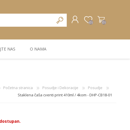
(0)
(0)
JTE NAS
O NAMA
REGISTRUJTE SE
PRIJAVA
ZIDNA DEKORACIJA
ZIDNE LAJSNE
ZIDNI PANELI
Početna stranica
Posudje i Dekoracije
Posudje
Staklena čaša cventi print 410ml / 4kom - DHP-CB18-01
e dostupan.