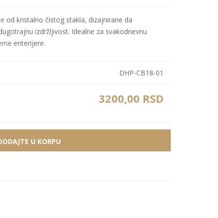
Bele MDF lajsne
Carbon paneli
 od kristalno čistog stakla, dizajnirane da
Zidne Slike
Bele PS lajsne
PS paneli
ugotrajnu izdržljivost. Idealne za svakodnevnu
Zidne Kompozicije
Prikazi sve
Prikazi sve
rne enterijere.
Zidna Ogledala
DHP-CB18-01
3200,00 RSD
DODAJTE U KORPU