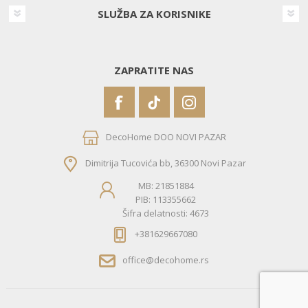
SLUŽBA ZA KORISNIKE
ZAPRATITE NAS
DecoHome DOO NOVI PAZAR
Dimitrija Tucovića bb, 36300 Novi Pazar
MB: 21851884
PIB: 113355662
Šifra delatnosti: 4673
+381629667080
office@decohome.rs