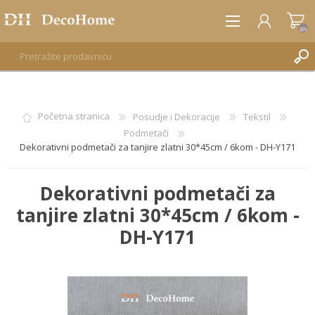
(0)
REGISTRUJTE SE
Početna stranica
Posudje i Dekoracije
Tekstil
Podmetači
PRIJAVA
Dekorativni podmetači za tanjire zlatni 30*45cm / 6kom - DH-Y171
Dekorativni podmetači za
tanjire zlatni 30*45cm / 6kom -
DH-Y171