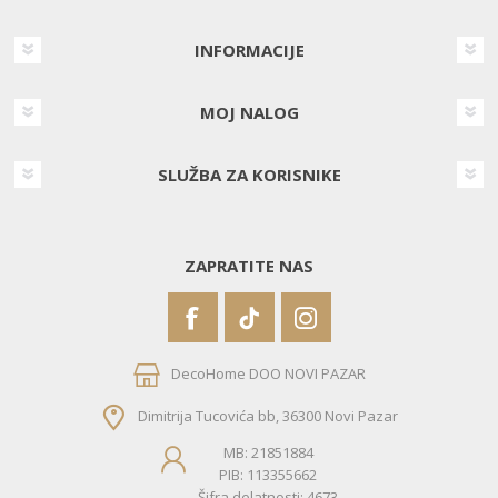
INFORMACIJE
MOJ NALOG
SLUŽBA ZA KORISNIKE
ZAPRATITE NAS
DecoHome DOO NOVI PAZAR
Dimitrija Tucovića bb, 36300 Novi Pazar
MB: 21851884
PIB: 113355662
Šifra delatnosti: 4673