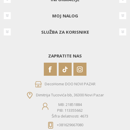
MOJ NALOG
SLUŽBA ZA KORISNIKE
ZAPRATITE NAS
DecoHome DOO NOVI PAZAR
Dimitrija Tucovića bb, 36300 Novi Pazar
MB: 21851884
PIB: 113355662
Šifra delatnosti: 4673
+381629667080