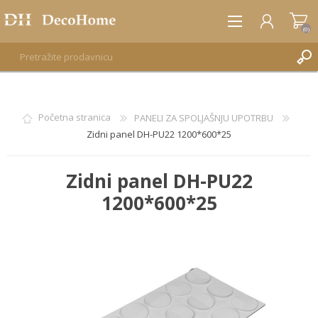
(0)
REGISTRUJTE SE
Početna stranica
PANELI ZA SPOLJAŠNJU UPOTRBU
Zidni panel DH-PU22 1200*600*25
PRIJAVA
Zidni panel DH-PU22
1200*600*25