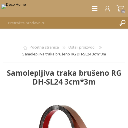
(0)
REGISTRUJTE SE
Početna stranica
Ostali proizvodi
Samolepljiva traka brušeno RG DH-SL24 3cm*3m
PRIJAVA
Samolepljiva traka brušeno RG
DH-SL24 3cm*3m