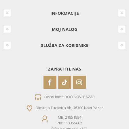
INFORMACIJE
MOJ NALOG
SLUŽBA ZA KORISNIKE
ZAPRATITE NAS
DecoHome DOO NOVI PAZAR
Dimitrija Tucovića bb, 36300 Novi Pazar
MB: 21851884
PIB: 113355662
Šifra delatnosti: 4673