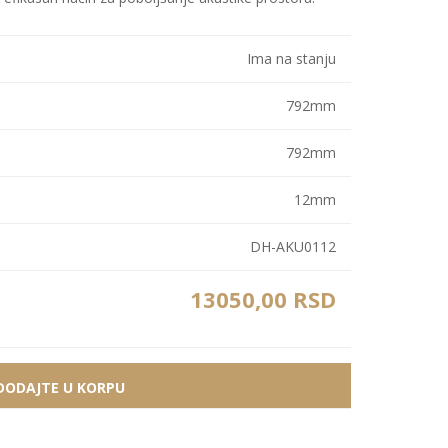
Bele MDF lajsne
Carbon paneli
Zidne Slike
Bele PS lajsne
PS paneli
Ima na stanju
Zidne Kompozicije
Prikazi sve
Prikazi sve
792mm
Zidna Ogledala
792mm
12mm
DH-AKU0112
13050,00 RSD
DODAJTE U KORPU