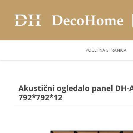
POČETNA STRANICA
AKUSTIČNI ZIDNI
POSUDJE
FLEKS. PANELI
BILJKE I SAKSIJE
PANELI
Akustični ogledalo panel DH
792*792*12