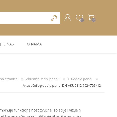
(0)
(0)
JTE NAS
O NAMA
REGISTRUJTE SE
PRIJAVA
ZIDNA DEKORACIJA
ZIDNE LAJSNE
ZIDNI PANELI
na stranica
Akustični zidni paneli
Ogledalo panel
Akustični ogledalo panel DH-AKU0112 792*792*12
binuje funkcionalnost zvučne izolacije i vizuelni
 i efikasan način za poboljšanje akustike prostora.