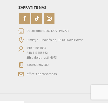
ZAPRATITE NAS
DecoHome DOO NOVI PAZAR
Dimitrija Tucovića bb, 36300 Novi Pazar
MB: 21851884
PIB: 113355662
Šifra delatnosti: 4673
+381629667080
office@decohome.rs