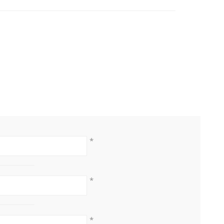
*
*
*