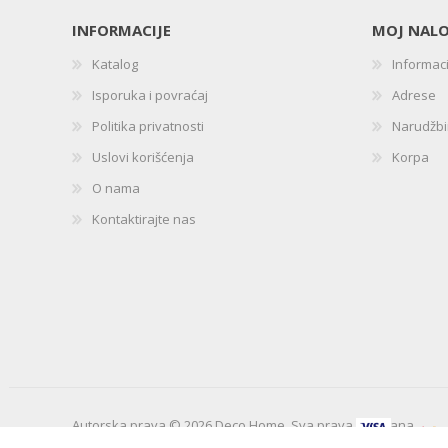
INFORMACIJE
MOJ NAL
Katalog
Informac
Isporuka i povraćaj
Adrese
Politika privatnosti
Narudžb
Uslovi korišćenja
Korpa
O nama
Kontaktirajte nas
Autorska prava © 2026 Deco Home. Sva prava zadržana.