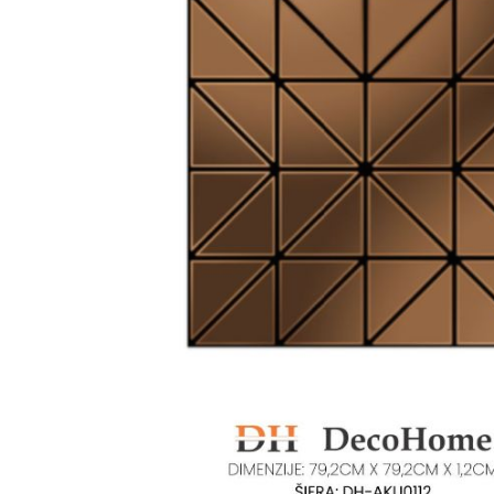
Ogledalo panel
Čaše
Biljke
Akustični paneli
Šolje
Saksije
Tanjiri
Set za ručavanje
VEŠTAČKO
TAPETE
ZELENILO
Šerpe i Tiganji
Bokali i Tegle
Činije
Escajg i Noževi
Prikazi sve
P
B
P