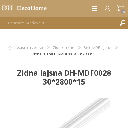
(0)
REGISTRUJTE SE
Početna stranica
Zidne lajsne
Bele MDF lajsne
Zidna lajsna DH-MDF0028 30*2800*15
PRIJAVA
Zidna lajsna DH-MDF0028
30*2800*15