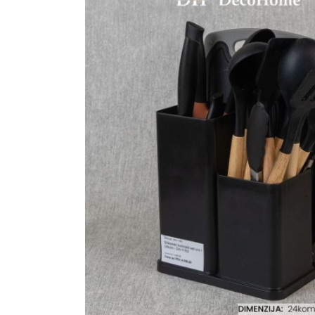
Ogledalo panel
Čaše
Biljke
Akustični paneli
Šolje
Saksije
Tanjiri
Set za ručavanje
VEŠTAČKO
TAPETE
ZELENILO
Šerpe i Tiganji
Bokali i Tegle
Činije
Escajg i Noževi
Prikazi sve
P
B
P