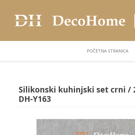
POČETNA STRANICA
AKUSTIČNI ZIDNI
POSUDJE
FLEKS. PANELI
BILJKE I SAKSIJE
PANELI
Silikonski kuhinjski set crni /
DH-Y163