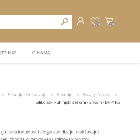
(0)
(0)
JTE NAS
O NAMA
REGISTRUJTE SE
PRIJAVA
ZIDNA DEKORACIJA
ZIDNE LAJSNE
ZIDNI PANELI
Posudje i Dekoracije
Posudje
Escajg i Noževi
Silikonski kuhinjski set crni / 24kom - DH-Y163
uju funkcionalnost i elegantan dizajn, olakšavajući
šen izbor za organizovan i stilizovan prostor.