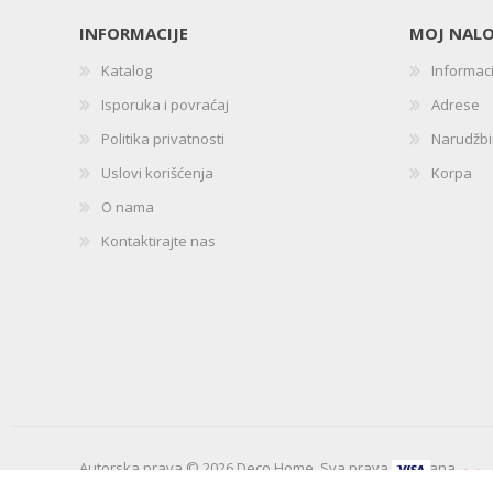
INFORMACIJE
MOJ NAL
Katalog
Informac
Isporuka i povraćaj
Adrese
Politika privatnosti
Narudžb
Uslovi korišćenja
Korpa
O nama
Kontaktirajte nas
Autorska prava © 2026 Deco Home. Sva prava zadržana.