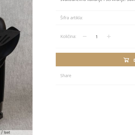
Stolnjaci
Vaze
Šifra artikla:
Podmetači
Ukrasi
Ostalo
Stolovi
Količina:
Ostalo
POSUDJE I
PANELI ZA
DEKORACIJE
SPOLJAŠNJU
UPOTRBU
Share
osudje
iljke i Saksije
rikazi sve