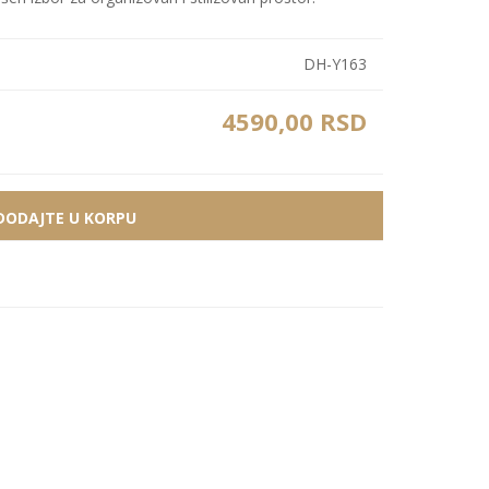
Bele MDF lajsne
Carbon paneli
Zidne Slike
Bele PS lajsne
PS paneli
DH-Y163
Zidne Kompozicije
Prikazi sve
Prikazi sve
4590,00 RSD
Zidna Ogledala
DODAJTE U KORPU