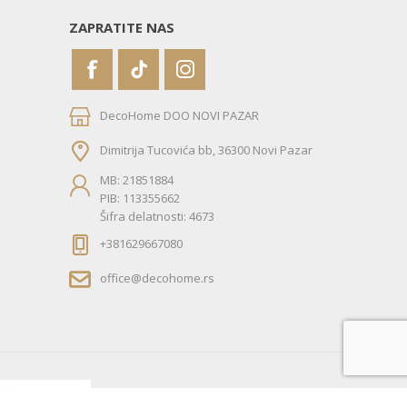
ZAPRATITE NAS
DecoHome DOO NOVI PAZAR
Dimitrija Tucovića bb, 36300 Novi Pazar
MB: 21851884
PIB: 113355662
Šifra delatnosti: 4673
+381629667080
office@decohome.rs