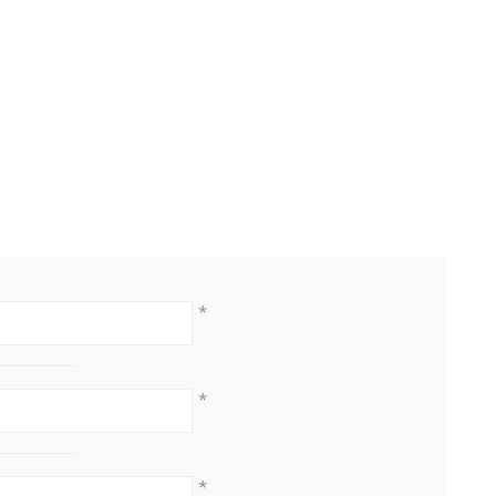
*
*
*