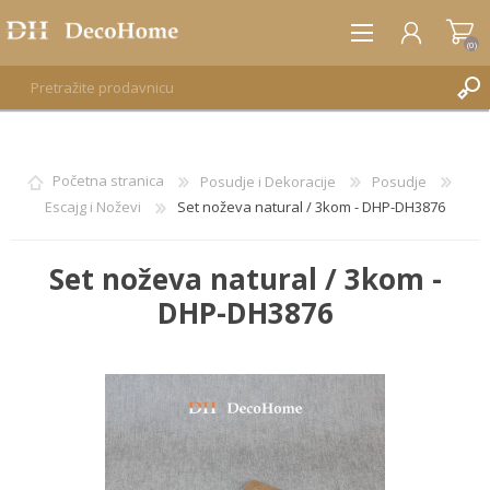
(0)
REGISTRUJTE SE
Početna stranica
Posudje i Dekoracije
Posudje
Escajg i Noževi
Set noževa natural / 3kom - DHP-DH3876
PRIJAVA
Set noževa natural / 3kom -
DHP-DH3876