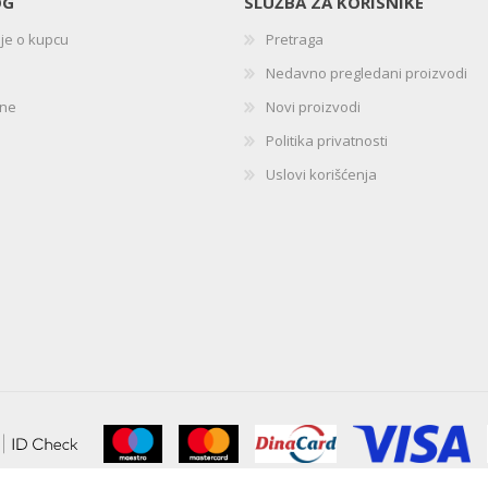
OG
SLUŽBA ZA KORISNIKE
ije o kupcu
Pretraga
Nedavno pregledani proizvodi
ine
Novi proizvodi
Politika privatnosti
Uslovi korišćenja