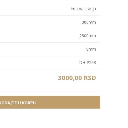
Bele MDF lajsne
Carbon paneli
Ima na stanju
Zidne Slike
Bele PS lajsne
PS paneli
300mm
Zidne Kompozicije
Prikazi sve
Prikazi sve
Zidna Ogledala
2800mm
8mm
DH-PS93
3000,00 RSD
DODAJTE U KORPU