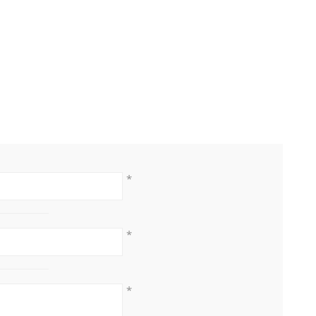
*
*
*