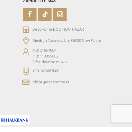
ZAPRATITE NAS
DecoHome DOO NOVI PAZAR
Dimitrija Tucovića bb, 36300 Novi Pazar
MB: 21851884
PIB: 113355662
Šifra delatnosti: 4673
+381629667080
office@decohome.rs