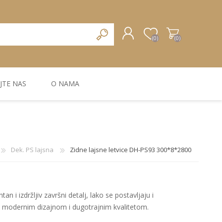
(0)
(0)
JTE NAS
O NAMA
REGISTRUJTE SE
PRIJAVA
ZIDNA DEKORACIJA
ZIDNE LAJSNE
ZIDNI PANELI
Dek. PS lajsna
Zidne lajsne letvice DH-PS93 300*8*2800
an i izdržljiv završni detalj, lako se postavljaju i
a modernim dizajnom i dugotrajnim kvalitetom.