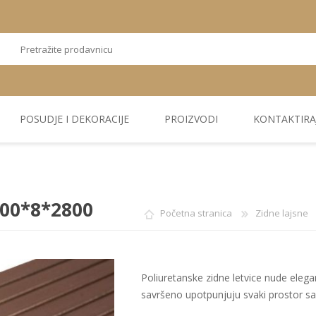
POSUDJE I DEKORACIJE
PROIZVODI
KONTAKTIRA
OSTALI
TEKSTIL
PLIŠ. PANELI
KUĆNA DEKORACIJA
PU PANELI
PROIZVODI
300*8*2800
Početna stranica
Zidne lajsne
Poliuretanske zidne letvice nude elegant
savršeno upotpunjuju svaki prostor s