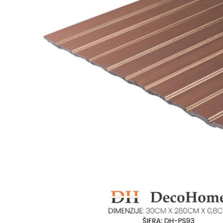
Ogledalo panel
Čaše
Biljke
Akustični paneli
Šolje
Saksije
Tanjiri
Set za ručavanje
VEŠTAČKO
TAPETE
ZELENILO
Šerpe i Tiganji
Bokali i Tegle
Činije
Escajg i Noževi
Prikazi sve
P
B
P