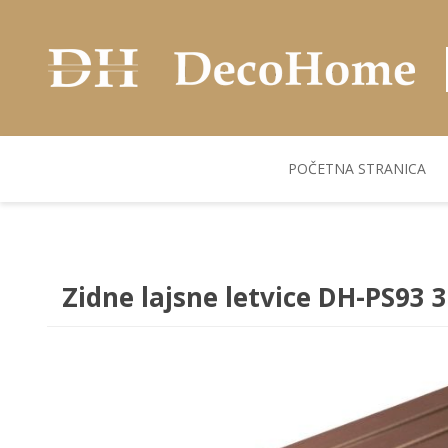
POČETNA STRANICA
AKUSTIČNI ZIDNI
POSUDJE
FLEKS. PANELI
BILJKE I SAKSIJE
PANELI
Zidne lajsne letvice DH-PS93 