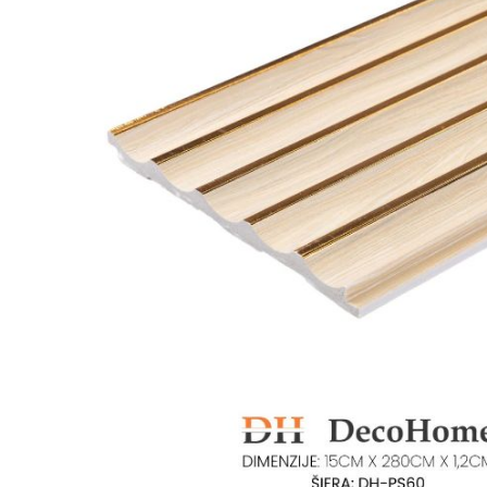
Ogledalo panel
Čaše
Biljke
Akustični paneli
Šolje
Saksije
Tanjiri
Set za ručavanje
VEŠTAČKO
TAPETE
ZELENILO
Šerpe i Tiganji
Bokali i Tegle
Činije
Escajg i Noževi
Prikazi sve
P
B
P