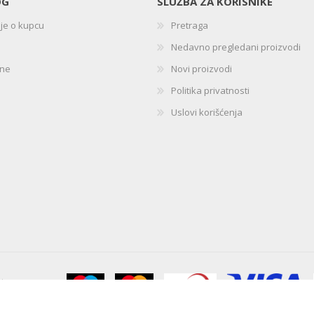
OG
SLUŽBA ZA KORISNIKE
ije o kupcu
Pretraga
Nedavno pregledani proizvodi
ine
Novi proizvodi
Politika privatnosti
Uslovi korišćenja