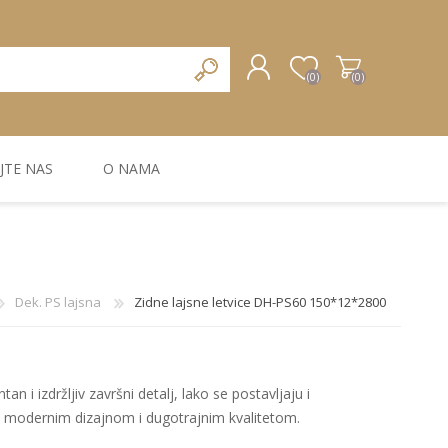
(0)
(0)
JTE NAS
O NAMA
REGISTRUJTE SE
PRIJAVA
ZIDNA DEKORACIJA
ZIDNE LAJSNE
ZIDNI PANELI
Dek. PS lajsna
Zidne lajsne letvice DH-PS60 150*12*2800
an i izdržljiv završni detalj, lako se postavljaju i
a modernim dizajnom i dugotrajnim kvalitetom.