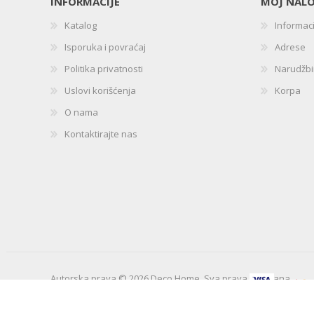
INFORMACIJE
MOJ NAL
Katalog
Informac
Isporuka i povraćaj
Adrese
Politika privatnosti
Narudžb
Uslovi korišćenja
Korpa
O nama
Kontaktirajte nas
Autorska prava © 2026 Deco Home. Sva prava zadržana.