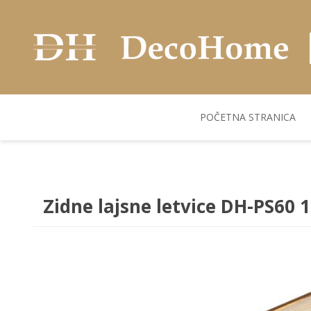
POČETNA STRANICA
AKUSTIČNI ZIDNI
POSUDJE
FLEKS. PANELI
BILJKE I SAKSIJE
PANELI
Zidne lajsne letvice DH-PS60