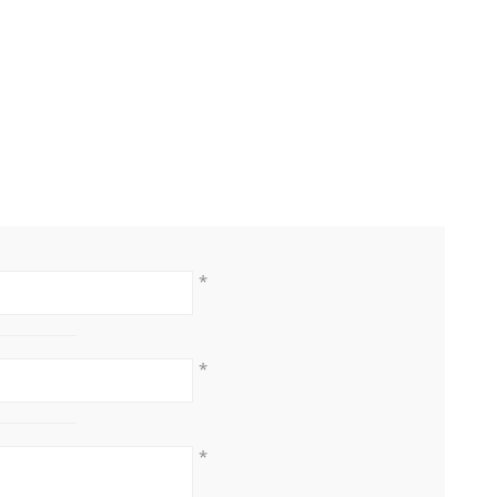
*
*
*