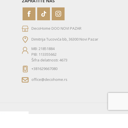
ZAPRATITE NAS
DecoHome DOO NOVI PAZAR
Dimitrija Tucovića bb, 36300 Novi Pazar
MB: 21851884
PIB: 113355662
Šifra delatnosti: 4673
+381629667080
office@decohome.rs