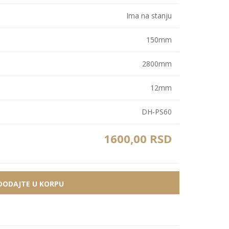
Bele MDF lajsne
Carbon paneli
Ima na stanju
Zidne Slike
Bele PS lajsne
PS paneli
150mm
Zidne Kompozicije
Prikazi sve
Prikazi sve
Zidna Ogledala
2800mm
12mm
DH-PS60
1600,00 RSD
DODAJTE U KORPU