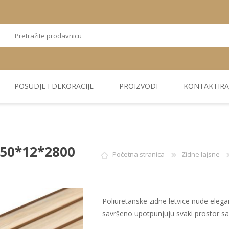
POSUDJE I DEKORACIJE
PROIZVODI
KONTAKTIRA
OSTALI
TEKSTIL
PLIŠ. PANELI
KUĆNA DEKORACIJA
PU PANELI
PROIZVODI
 150*12*2800
Početna stranica
Zidne lajsne
Poliuretanske zidne letvice nude elegant
savršeno upotpunjuju svaki prostor s