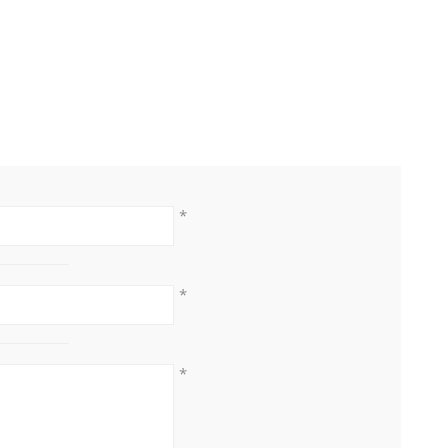
*
*
*