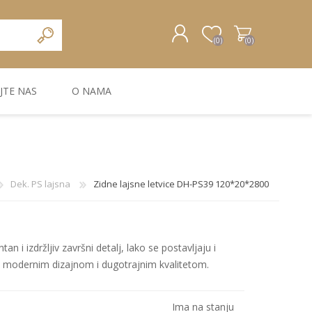
(0)
(0)
JTE NAS
O NAMA
REGISTRUJTE SE
PRIJAVA
ZIDNA DEKORACIJA
ZIDNE LAJSNE
ZIDNI PANELI
Dek. PS lajsna
Zidne lajsne letvice DH-PS39 120*20*2800
an i izdržljiv završni detalj, lako se postavljaju i
a modernim dizajnom i dugotrajnim kvalitetom.
Bele MDF lajsne
Carbon paneli
Ima na stanju