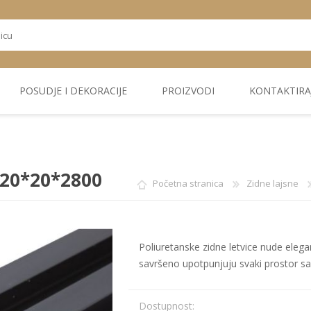
POSUDJE I DEKORACIJE
PROIZVODI
KONTAKTIRA
OSTALI
TEKSTIL
PLIŠ. PANELI
KUĆNA DEKORACIJA
PU PANELI
PROIZVODI
 120*20*2800
Početna stranica
Zidne lajsne
Poliuretanske zidne letvice nude elegant
savršeno upotpunjuju svaki prostor s
Dostupnost: