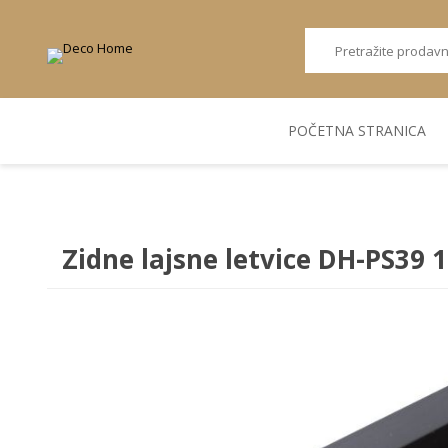
POČETNA STRANICA
AKUSTIČNI ZIDNI
POSUDJE
FLEKS. PANELI
BILJKE I SAKSIJE
PANELI
Zidne lajsne letvice DH-PS39