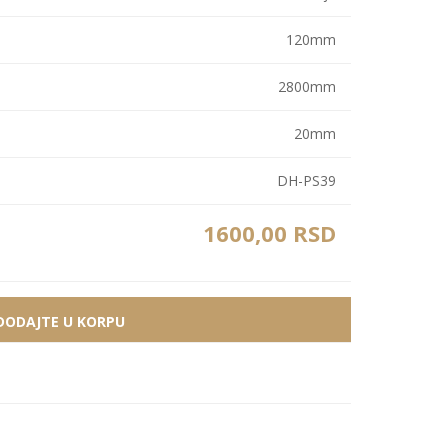
Zidne Slike
Bele PS lajsne
PS paneli
120mm
Zidne Kompozicije
Prikazi sve
Prikazi sve
Zidna Ogledala
2800mm
20mm
DH-PS39
1600,00 RSD
DODAJTE U KORPU