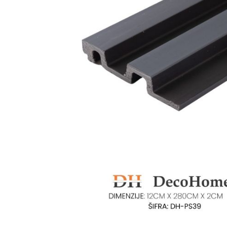
Ogledalo panel
Čaše
Biljke
Akustični paneli
Šolje
Saksije
Tanjiri
Set za ručavanje
VEŠTAČKO
TAPETE
ZELENILO
Šerpe i Tiganji
Bokali i Tegle
Činije
Escajg i Noževi
Prikazi sve
P
B
P