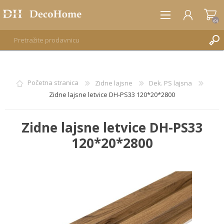
(0)
REGISTRUJTE SE
Početna stranica
Zidne lajsne
Dek. PS lajsna
Zidne lajsne letvice DH-PS33 120*20*2800
PRIJAVA
Zidne lajsne letvice DH-PS33
120*20*2800