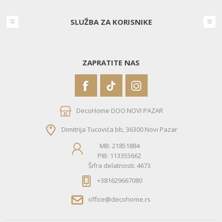
SLUŽBA ZA KORISNIKE
ZAPRATITE NAS
DecoHome DOO NOVI PAZAR
Dimitrija Tucovića bb, 36300 Novi Pazar
MB: 21851884
PIB: 113355662
Šifra delatnosti: 4673
+381629667080
office@decohome.rs