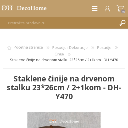
(0)
REGISTRUJTE SE
Početna stranica
Posudje i Dekoracije
Posudje
Činije
PRIJAVA
Staklene činije na drvenom stalku 23*26cm / 2+1kom - DH-Y470
Staklene činije na drvenom
stalku 23*26cm / 2+1kom - DH-
Y470