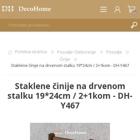
(0)
REGISTRUJTE SE
Početna stranica
Posudje i Dekoracije
Posudje
Činije
PRIJAVA
Staklene činije na drvenom stalku 19*24cm / 2+1kom - DH-Y467
Staklene činije na drvenom
stalku 19*24cm / 2+1kom - DH-
Y467