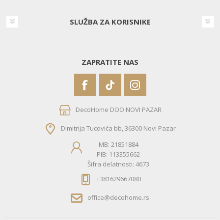
SLUŽBA ZA KORISNIKE
ZAPRATITE NAS
DecoHome DOO NOVI PAZAR
Dimitrija Tucovića bb, 36300 Novi Pazar
MB: 21851884
PIB: 113355662
Šifra delatnosti: 4673
+381629667080
office@decohome.rs