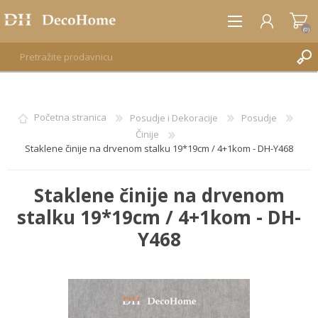
(0)
REGISTRUJTE SE
Početna stranica
Posudje i Dekoracije
Posudje
Činije
PRIJAVA
Staklene činije na drvenom stalku 19*19cm / 4+1kom - DH-Y468
Staklene činije na drvenom
stalku 19*19cm / 4+1kom - DH-
Y468