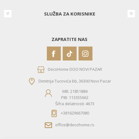
SLUŽBA ZA KORISNIKE
ZAPRATITE NAS
DecoHome DOO NOVI PAZAR
Dimitrija Tucovića bb, 36300 Novi Pazar
MB: 21851884
PIB: 113355662
Šifra delatnosti: 4673
+381629667080
office@decohome.rs