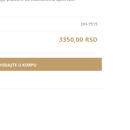
Bele MDF lajsne
Carbon paneli
Zidne Slike
Bele PS lajsne
PS paneli
DH-Y515
Zidne Kompozicije
Prikazi sve
Prikazi sve
Zidna Ogledala
3350,00 RSD
DODAJTE U KORPU