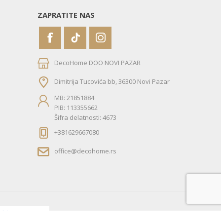
ZAPRATITE NAS
DecoHome DOO NOVI PAZAR
Dimitrija Tucovića bb, 36300 Novi Pazar
MB: 21851884
PIB: 113355662
Šifra delatnosti: 4673
+381629667080
office@decohome.rs