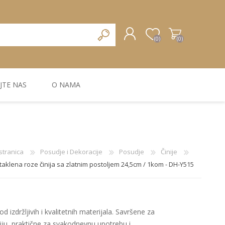
(0)
(0)
JTE NAS
O NAMA
REGISTRUJTE SE
PRIJAVA
ZIDNA DEKORACIJA
ZIDNE LAJSNE
ZIDNI PANELI
stranica
Posudje i Dekoracije
Posudje
Činije
taklena roze činija sa zlatnim postoljem 24,5cm / 1kom - DH-Y515
d izdržljivih i kvalitetnih materijala. Savršene za
ciju, praktične za svakodnevnu upotrebu i