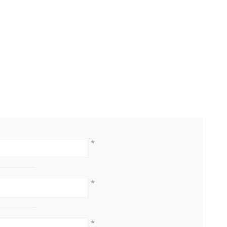
*
*
*