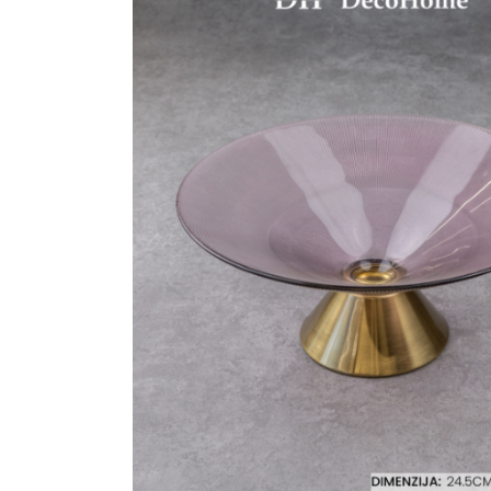
Ogledalo panel
Čaše
Biljke
Akustični paneli
Šolje
Saksije
Tanjiri
Set za ručavanje
VEŠTAČKO
TAPETE
ZELENILO
Šerpe i Tiganji
Bokali i Tegle
Činije
Escajg i Noževi
Prikazi sve
P
B
P