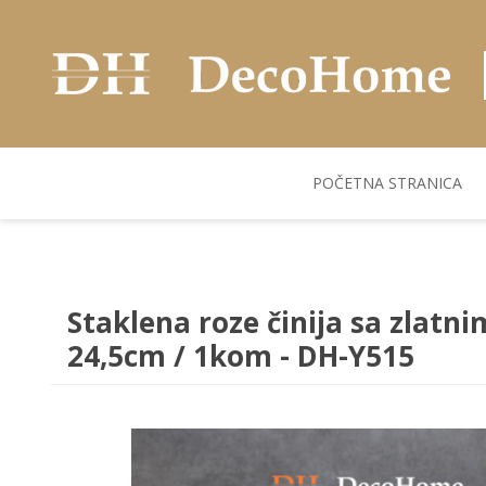
POČETNA STRANICA
AKUSTIČNI ZIDNI
POSUDJE
FLEKS. PANELI
BILJKE I SAKSIJE
PANELI
Staklena roze činija sa zlatn
24,5cm / 1kom - DH-Y515