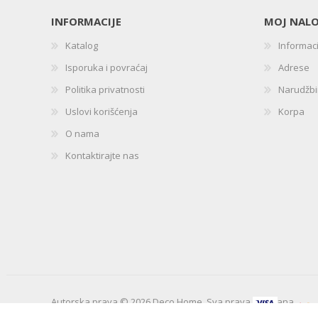
INFORMACIJE
MOJ NAL
Katalog
Informac
Isporuka i povraćaj
Adrese
Politika privatnosti
Narudžb
Uslovi korišćenja
Korpa
O nama
Kontaktirajte nas
Autorska prava © 2026 Deco Home. Sva prava zadržana.