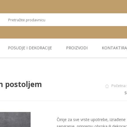
POSUDJE I DEKORACIJE
PROIZVODI
KONTAKTIRA
OSTALI
TEKSTIL
PLIŠ. PANELI
KUĆNA DEKORACIJA
PU PANELI
PROIZVODI
im postoljem
Početna 
S
Činije za sve vrste upotrebe, izrađene o
serviranje, pripremu obroka ili dekora