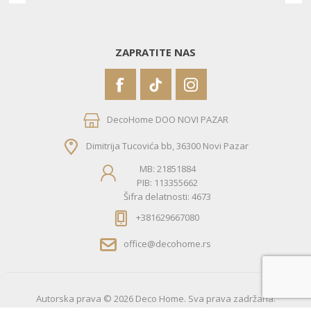
ZAPRATITE NAS
DecoHome DOO NOVI PAZAR
Dimitrija Tucovića bb, 36300 Novi Pazar
MB: 21851884
PIB: 113355662
Šifra delatnosti: 4673
+381629667080
office@decohome.rs
Autorska prava © 2026 Deco Home. Sva prava zadržana.