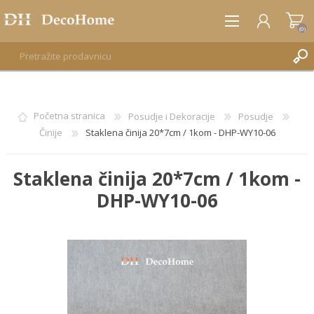
(0)
REGISTRUJTE SE
Početna stranica
Posudje i Dekoracije
Posudje
Činije
Staklena činija 20*7cm / 1kom - DHP-WY10-06
PRIJAVA
Staklena činija 20*7cm / 1kom -
DHP-WY10-06