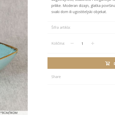
prilike. Moderan dizajn, glatka površin
svaki dom ili ugostiteljski objekat.
Stolnjaci
Vaze
Podmetači
Ukrasi
Šifra artikla:
Ostalo
Stolovi
Ostalo
POSUDJE I
PANELI ZA
DEKORACIJE
SPOLJAŠNJU
Količina:
UPOTRBU
Share
osudje
iljke i Saksije
rikazi sve