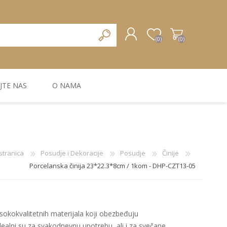
(0)
(0)
JTE NAS
O NAMA
REGISTRUJTE SE
PRIJAVA
ZIDNA DEKORACIJA
ZIDNE LAJSNE
ZIDNI PANELI
stranica
Posudje i Dekoracije
Posudje
Činije
Porcelanska činija 23*22.3*8cm / 1kom - DHP-CZT13-05
i visokokvalitetnih materijala koji obezbeđuju
Idealni su za svakodnevnu upotrebu, ali i za svečane