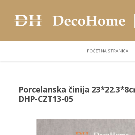
POČETNA STRANICA
AKUSTIČNI ZIDNI
POSUDJE
FLEKS. PANELI
BILJKE I SAKSIJE
PANELI
Porcelanska činija 23*22.3*8c
DHP-CZT13-05