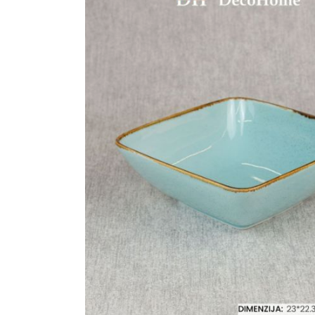
Ogledalo panel
Čaše
Biljke
Akustični paneli
Šolje
Saksije
Tanjiri
Set za ručavanje
VEŠTAČKO
TAPETE
ZELENILO
Šerpe i Tiganji
Bokali i Tegle
Činije
Escajg i Noževi
Prikazi sve
P
B
P