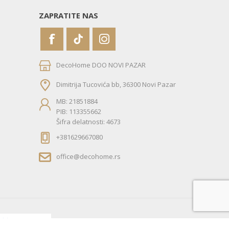
ZAPRATITE NAS
DecoHome DOO NOVI PAZAR
Dimitrija Tucovića bb, 36300 Novi Pazar
MB: 21851884
PIB: 113355662
Šifra delatnosti: 4673
+381629667080
office@decohome.rs