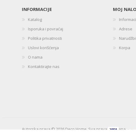
INFORMACIJE
MOJ NAL
Katalog
Informac
Isporuka i povraćaj
Adrese
Politika privatnosti
Narudžb
Uslovi korišćenja
Korpa
O nama
Kontaktirajte nas
Autorska prava © 2026 Deco Home. Sva prava zadržana.