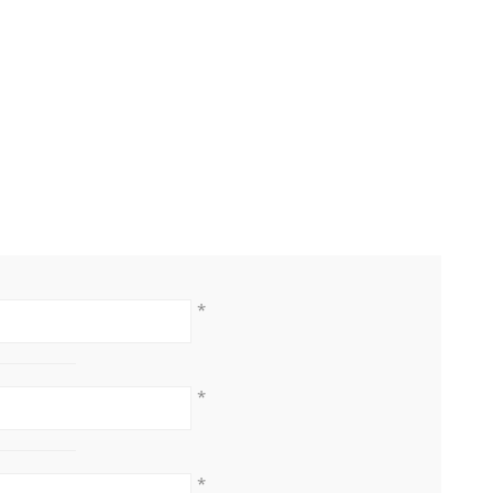
*
*
*