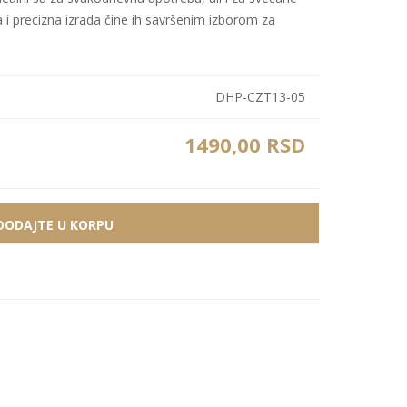
a i precizna izrada čine ih savršenim izborom za
Bele MDF lajsne
Carbon paneli
Zidne Slike
Bele PS lajsne
PS paneli
Zidne Kompozicije
Prikazi sve
Prikazi sve
DHP-CZT13-05
Zidna Ogledala
1490,00 RSD
DODAJTE U KORPU