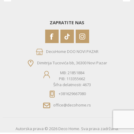
ZAPRATITE NAS
DecoHome DOO NOVI PAZAR
Dimitrija Tucovića bb, 36300 Novi Pazar
MB: 21851884
PIB: 113355662
Šifra delatnosti: 4673
+381629667080
office@decohome.rs
Autorska prava © 2026 Deco Home. Sva prava zadržana.