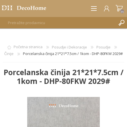
(0)
REGISTRUJTE SE
Početna stranica
Posudje i Dekoracije
Posudje
Činije
Porcelanska činija 21*21*7.5cm / 1kom - DHP-80FKW 2029#
PRIJAVA
Porcelanska činija 21*21*7.5cm /
1kom - DHP-80FKW 2029#