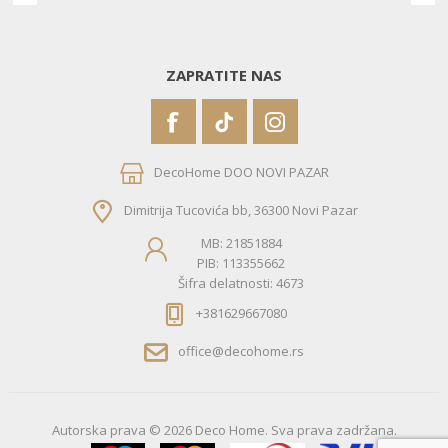
ZAPRATITE NAS
DecoHome DOO NOVI PAZAR
Dimitrija Tucovića bb, 36300 Novi Pazar
MB: 21851884
PIB: 113355662
Šifra delatnosti: 4673
+381629667080
office@decohome.rs
Autorska prava © 2026 Deco Home. Sva prava zadržana.