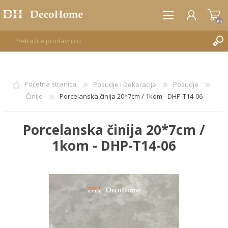
(0)
REGISTRUJTE SE
Početna stranica
Posudje i Dekoracije
Posudje
Činije
Porcelanska činija 20*7cm / 1kom - DHP-T14-06
PRIJAVA
Porcelanska činija 20*7cm /
1kom - DHP-T14-06