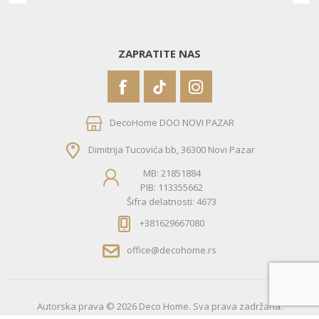
ZAPRATITE NAS
DecoHome DOO NOVI PAZAR
Dimitrija Tucovića bb, 36300 Novi Pazar
MB: 21851884
PIB: 113355662
Šifra delatnosti: 4673
+381629667080
office@decohome.rs
Autorska prava © 2026 Deco Home. Sva prava zadržana.