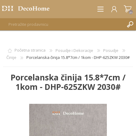
(0)
REGISTRUJTE SE
Početna stranica
Posudje i Dekoracije
Posudje
Činije
Porcelanska činija 15.8*7cm / 1kom - DHP-625ZKW 2030#
PRIJAVA
Porcelanska činija 15.8*7cm /
1kom - DHP-625ZKW 2030#