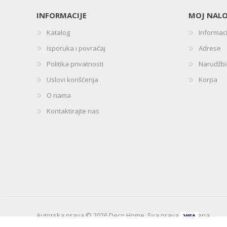
INFORMACIJE
MOJ NAL
Katalog
Informac
Isporuka i povraćaj
Adrese
Politika privatnosti
Narudžb
Uslovi korišćenja
Korpa
O nama
Kontaktirajte nas
Autorska prava © 2026 Deco Home. Sva prava zadržana.