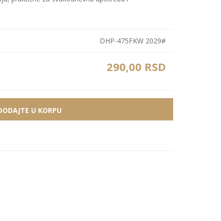
Bele MDF lajsne
Carbon paneli
Zidne Slike
Bele PS lajsne
PS paneli
DHP-475FKW 2029#
Zidne Kompozicije
Prikazi sve
Prikazi sve
Zidna Ogledala
290,00 RSD
DODAJTE U KORPU