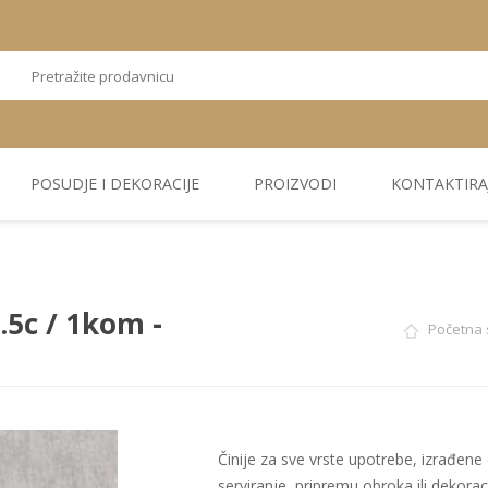
POSUDJE I DEKORACIJE
PROIZVODI
KONTAKTIRA
OSTALI
TEKSTIL
PLIŠ. PANELI
KUĆNA DEKORACIJA
PU PANELI
PROIZVODI
.5c / 1kom -
Početna 
Činije za sve vrste upotrebe, izrađene o
serviranje, pripremu obroka ili dekora