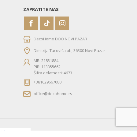
ZAPRATITE NAS
DecoHome DOO NOVI PAZAR
Dimitrija Tucovića bb, 36300 Novi Pazar
MB: 21851884
PIB: 113355662
Šifra delatnosti: 4673
+381629667080
office@decohome.rs