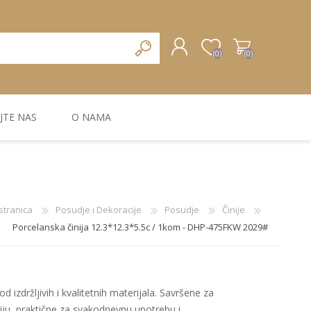
(0)
(0)
JTE NAS
O NAMA
REGISTRUJTE SE
PRIJAVA
ZIDNA DEKORACIJA
ZIDNE LAJSNE
ZIDNI PANELI
stranica
Posudje i Dekoracije
Posudje
Činije
Porcelanska činija 12.3*12.3*5.5c / 1kom - DHP-475FKW 2029#
d izdržljivih i kvalitetnih materijala. Savršene za
ciju, praktične za svakodnevnu upotrebu i