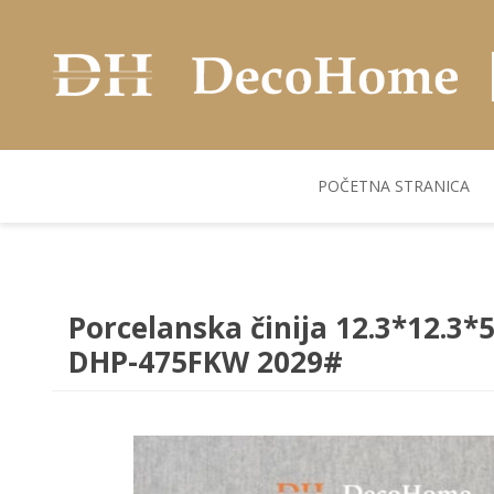
POČETNA STRANICA
AKUSTIČNI ZIDNI
POSUDJE
FLEKS. PANELI
BILJKE I SAKSIJE
PANELI
Porcelanska činija 12.3*12.3*5
DHP-475FKW 2029#