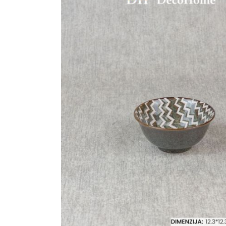
Ogledalo panel
Čaše
Biljke
Akustični paneli
Šolje
Saksije
Tanjiri
Set za ručavanje
VEŠTAČKO
TAPETE
ZELENILO
Šerpe i Tiganji
Bokali i Tegle
Činije
Escajg i Noževi
Prikazi sve
P
B
P