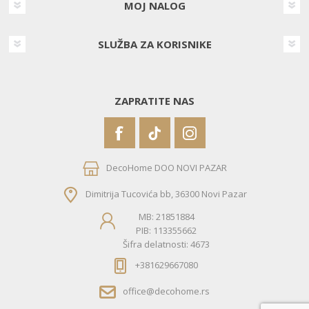
MOJ NALOG
SLUŽBA ZA KORISNIKE
ZAPRATITE NAS
DecoHome DOO NOVI PAZAR
Dimitrija Tucovića bb, 36300 Novi Pazar
MB: 21851884
PIB: 113355662
Šifra delatnosti: 4673
+381629667080
office@decohome.rs