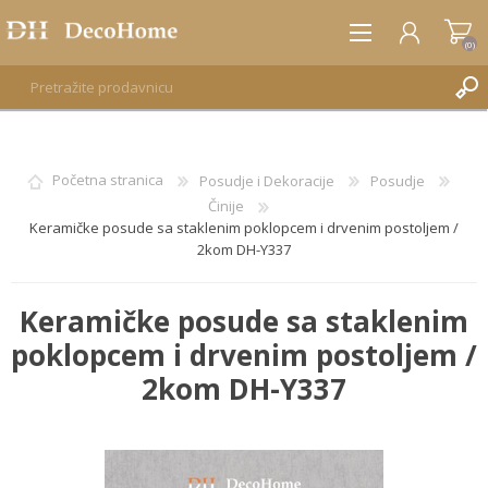
(0)
REGISTRUJTE SE
Početna stranica
Posudje i Dekoracije
Posudje
Činije
PRIJAVA
Keramičke posude sa staklenim poklopcem i drvenim postoljem /
2kom DH-Y337
Keramičke posude sa staklenim
poklopcem i drvenim postoljem /
2kom DH-Y337