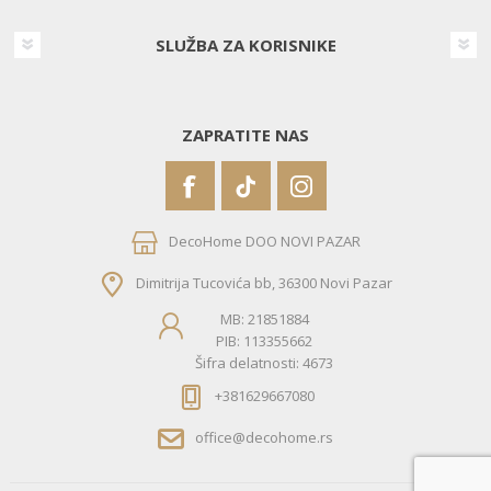
SLUŽBA ZA KORISNIKE
ZAPRATITE NAS
DecoHome DOO NOVI PAZAR
Dimitrija Tucovića bb, 36300 Novi Pazar
MB: 21851884
PIB: 113355662
Šifra delatnosti: 4673
+381629667080
office@decohome.rs