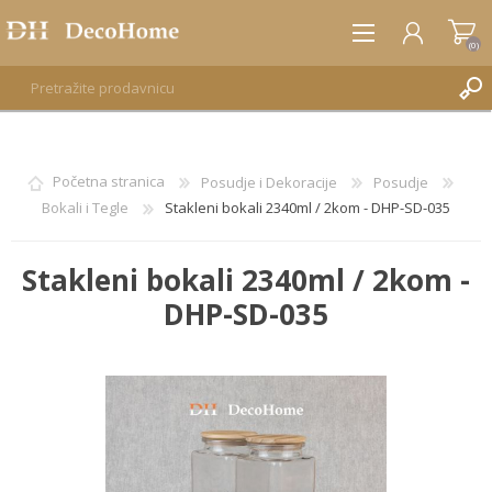
(0)
REGISTRUJTE SE
Početna stranica
Posudje i Dekoracije
Posudje
Bokali i Tegle
Stakleni bokali 2340ml / 2kom - DHP-SD-035
PRIJAVA
Stakleni bokali 2340ml / 2kom -
DHP-SD-035