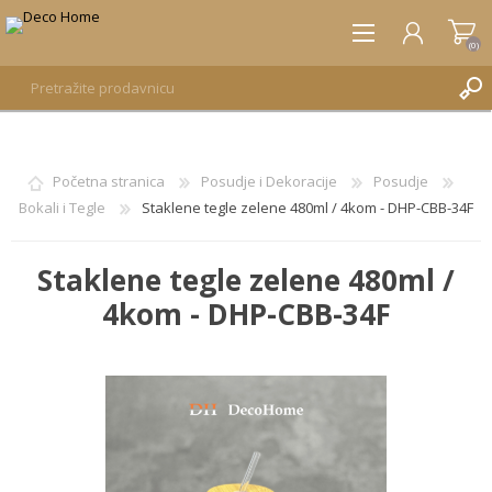
(0)
REGISTRUJTE SE
Početna stranica
Posudje i Dekoracije
Posudje
Bokali i Tegle
Staklene tegle zelene 480ml / 4kom - DHP-CBB-34F
PRIJAVA
Staklene tegle zelene 480ml /
4kom - DHP-CBB-34F