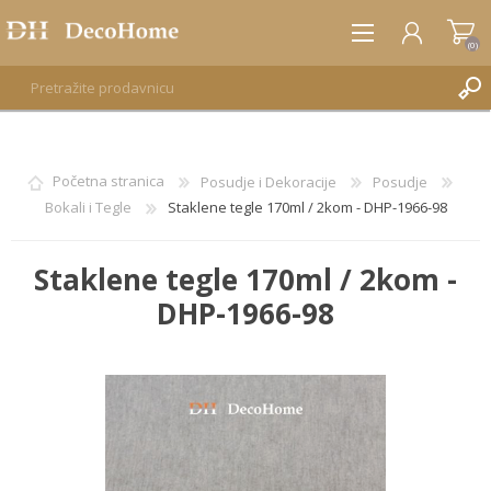
(0)
REGISTRUJTE SE
Početna stranica
Posudje i Dekoracije
Posudje
Bokali i Tegle
Staklene tegle 170ml / 2kom - DHP-1966-98
PRIJAVA
Staklene tegle 170ml / 2kom -
DHP-1966-98